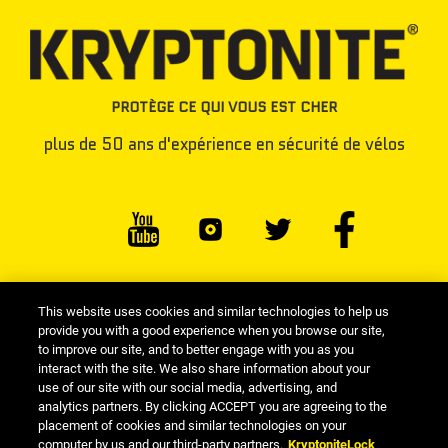
PROTÈGE CE QUI VOUS EST CHER
plus de 50 ans d'expérience en sécurité de vélos
#antivolkryptonite
This website uses cookies and similar technologies to help us
provide you with a good experience when you browse our site,
to improve our site, and to better engage with you as you
interact with the site. We also share information about your
Bibliothèque des ressources Kryptonite
|
Police de confidentialité
|
use of our site with our social media, advertising, and
Police des cookies
|
Terms of use
|
Responsible Disclosure
|
analytics partners. By clicking ACCEPT you are agreeing to the
placement of cookies and similar technologies on your
Kryptonite fait partie du groupe des marques d'Allegion™
/ © 2026 Allegion.
computer by us and our third-party partners.
KryptoniteLock