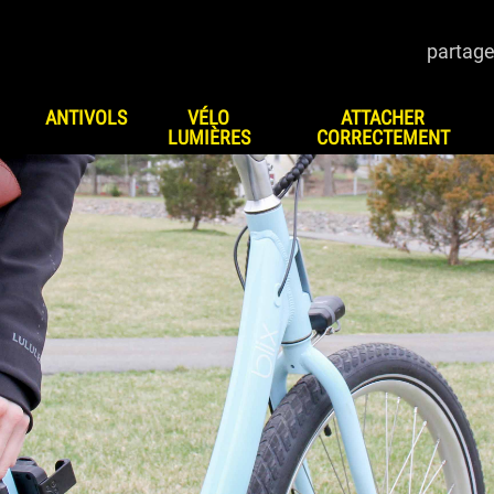
partage
ANTIVOLS
VÉLO
ATTACHER
LUMIÈRES
CORRECTEMENT
S
HOW TO CHOOSE LOCK
TEST
Sécurité vélo
HIST
UP
Sécurité Quad/Mule
r vélo
Sécurité Moto
ur moto
Sécurité scooter
r scooter
Sécurité moto neige
ad/Mule
Sécurité transport et
to neige
voyage
sport et