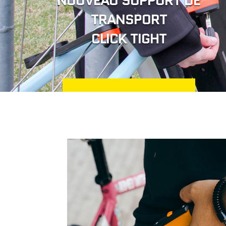
NOUVEAU SUPPORT DE
TRANSPORT
CLICK TIGHT
CHOISISSEZ L'ANTIVOL
QUI VOUS CONVIENT
VÉLO L
EN SAVOIR PLUS