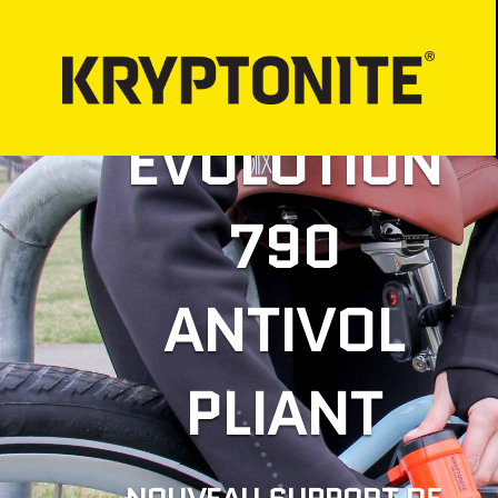
EVOLUTION
LOCKS
BICYCLE LIGHT
790
Vélo
PROPER LOCK-
Moto
Verrouillage pou
Scooter
Verrouillage po
ANTIVOL
Quad/Mule
Verrouillage pou
Moto neige
Verouillage Qu
Vélo électrique
Verrouillage Mo
PLIANT
Verrouillage tran
voyage