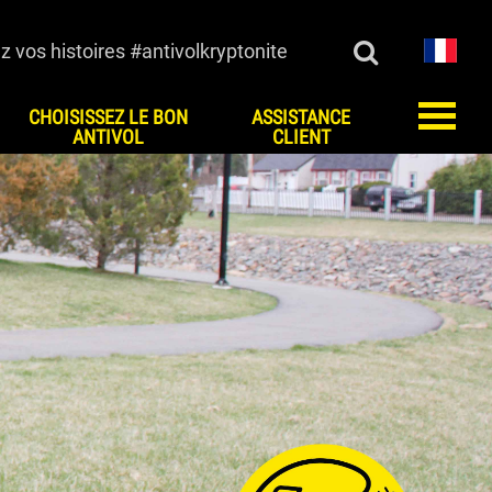
z vos histoires #antivolkryptonite
CHOISISSEZ LE BON
ASSISTANCE
ANTIVOL
CLIENT
IMONIALS
CUSTOMER SERVICE
OIRE
Foire aux questions
Enregistrez vos clés ou
codes
Commande de clés
Contact Us
Lock Maintenance
Kryptonite Limited Product
Warranty
European Testing Agencies