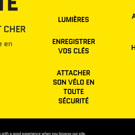
LUMIÈRES
T CHER
ENREGISTRER
e en
H
VOS CLÉS
ATTACHER
SON VÉLO EN
TOUTE
SÉCURITÉ
u with a good experience when you browse our site,